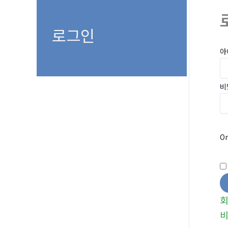
로그인
아
비
On
비